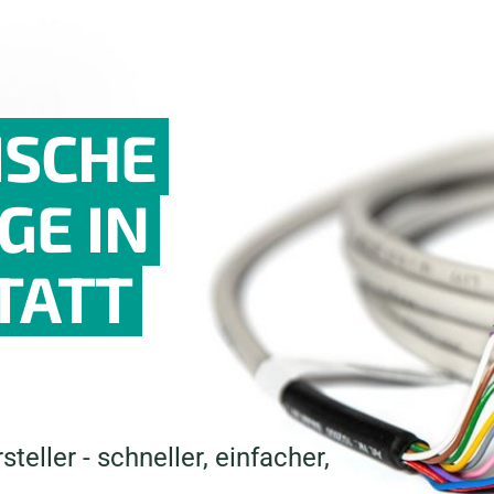
ISCHE
E IN
TATT
teller - schneller, einfacher,