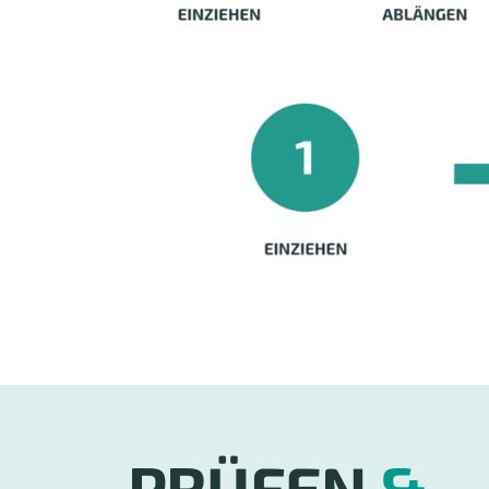
PRÜFEN
&